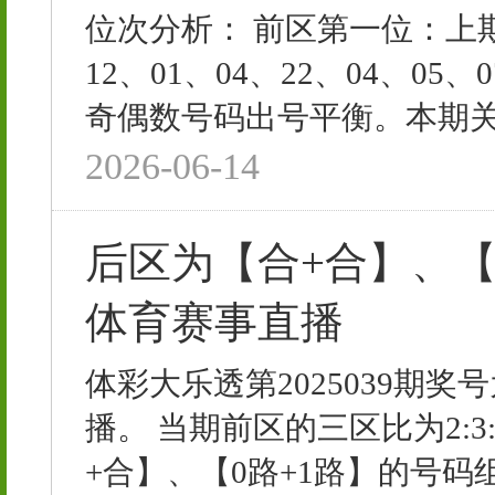
位次分析： 前区第一位：上期
12、01、04、22、04、0
奇偶数号码出号平衡。本期关心
2026-06-14
后区为【合+合】、【
体育赛事直播
体彩大乐透第2025039期奖号
播。 当期前区的三区比为2:3:
+合】、【0路+1路】的号