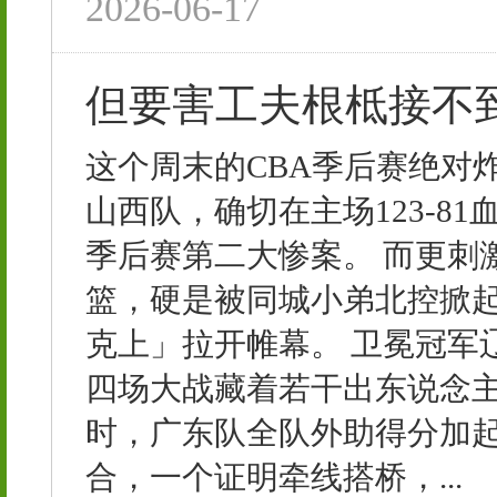
2026-06-17
但要害工夫根柢接不
这个周末的CBA季后赛绝对
山西队，确切在主场123-8
季后赛第二大惨案。 而更刺
篮，硬是被同城小弟北控掀起
克上」拉开帷幕。 卫冕冠军
四场大战藏着若干出东说念主
时，广东队全队外助得分加起
合，一个证明牵线搭桥，...