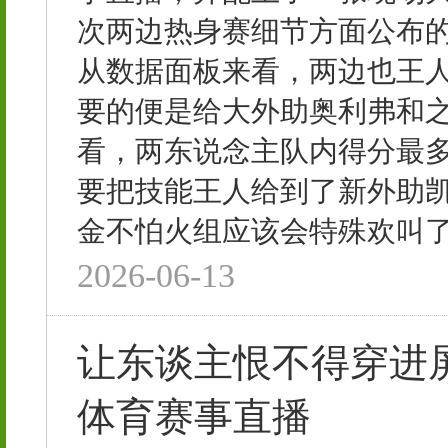
次两边热身赛细节方面公布
从数据面板来看，两边也王人
要的便是给大外助奥利弗和
看，两东说念主队内得分最多
要把技能王人给到了新外助凯
金不怕火组应该会特殊欢叫了，
2026-06-13
让东谈主恨不得穿进
体育赛事直播