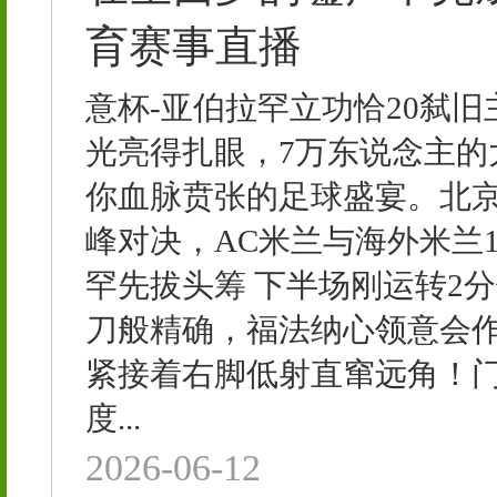
育赛事直播
意杯-亚伯拉罕立功恰20弑旧
光亮得扎眼，7万东说念主
你血脉贲张的足球盛宴。北京
峰对决，AC米兰与海外米兰1
罕先拔头筹 下半场刚运转2
刀般精确，福法纳心领意会
紧接着右脚低射直窜远角！
度...
2026-06-12