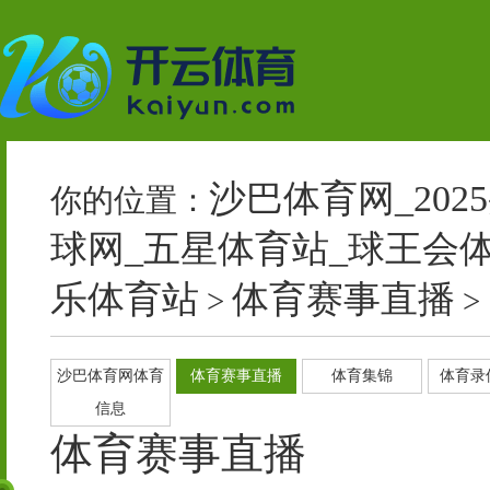
沙巴体育网_202
你的位置：
球网_五星体育站_球王会体
乐体育站
体育赛事直播
>
>
沙巴体育网体育
体育赛事直播
体育集锦
体育录
信息
体育赛事直播