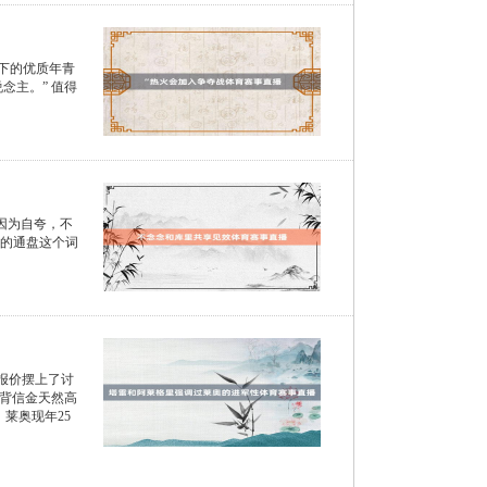
剩下的优质年青
念主。” 值得
因为自夸，不
我的通盘这个词
的报价摆上了讨
的背信金天然高
莱奥现年25