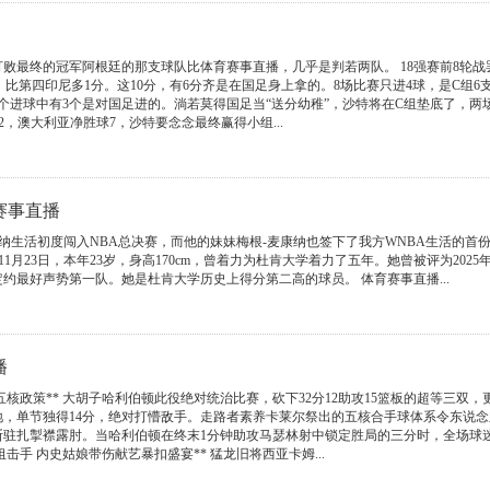
败最终的冠军阿根廷的那支球队比体育赛事直播，几乎是判若两队。 18强赛前8轮战罢
，比第四印尼多1分。这10分，有6分齐是在国足身上拿的。8场比赛只进4球，是C组6
4个进球中有3个是对国足进的。淌若莫得国足当“送分幼稚”，沙特将在C组垫底了，两
，澳大利亚净胜球7，沙特要念念最终赢得小组...
赛事直播
-麦康纳生活初度闯入NBA总决赛，而他的妹妹梅根-麦康纳也签下了我方WNBA生活的首
11月23日，本年23岁，身高170cm，曾着力为杜肯大学着力了五年。她曾被评为202
约最好声势第一队。她是杜肯大学历史上得分第二高的球员。 体育赛事直播...
播
核政策** 大胡子哈利伯顿此役绝对统治比赛，砍下32分12助攻15篮板的超等三双，
，单节独得14分，绝对打懵敌手。走路者素养卡莱尔祭出的五核合手球体系令东说
斯驻扎掣襟露肘。当哈利伯顿在终末1分钟助攻马瑟林射中锁定胜局的三分时，全场球
击手 内史姑娘带伤献艺暴扣盛宴** 猛龙旧将西亚卡姆...