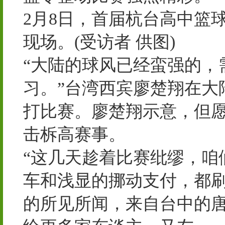
2月8日，首届杭台高中篮
现场。(受访者 供图)
“大陆的球风已经蛮强的，
习。”台湾西宾廖楚翔在大
打比赛。廖楚翔示意，但
击柝高赛事。
“这几天趁着比赛纰缪，咱
车和浅显的挪动支付，都刷
的所见所闻，来自台中的