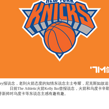
egley报说念，老到火箭态度的知情东说念主士夸耀，尼克斯如
前The Athletic火箭Kelly Iko曾报说念，火箭和
寻新帅对乌度卡等东说念主感有趣有趣。